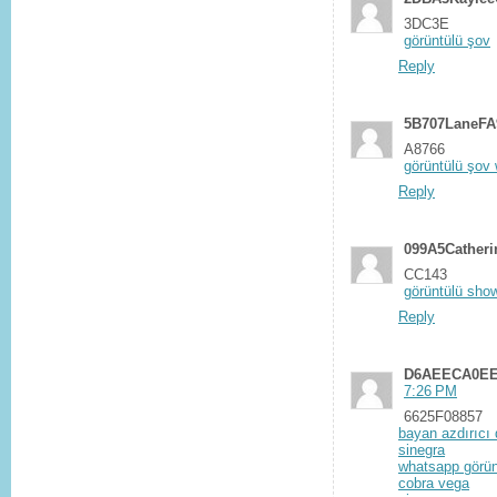
3DC3E
görüntülü şov
Reply
5B707LaneFA
A8766
görüntülü şov
Reply
099A5Cather
CC143
görüntülü sho
Reply
D6AEECA0EE
7:26 PM
6625F08857
bayan azdırıcı
sinegra
whatsapp görün
cobra vega