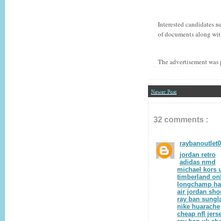
Interested candidates n
of documents along wit
The advertisement was 
Newer Post
32 comments :
raybanoutlet
jordan retro
adidas nmd
michael kors 
timberland on
longchamp h
air jordan sho
ray ban sungl
nike huarache
cheap nfl jers