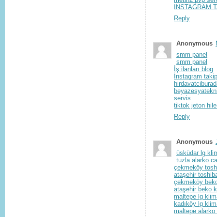
INSTAGRAM T
Reply
Anonymous
smm panel
smm panel
İş ilanları blog
İnstagram takip
hirdavatcibura
beyazesyatekni
servis
tiktok jeton hile
Reply
Anonymous
üsküdar lg kli
tuzla alarko ca
çekmeköy toshi
ataşehir toshib
çekmeköy beko 
ataşehir beko k
maltepe lg klim
kadıköy lg klim
maltepe alarko 