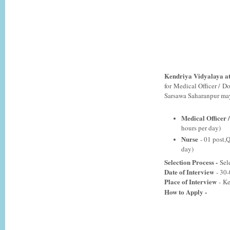
Kendriya Vidyalaya at
for
Medical Officer /
Do
Sarsawa Saharanpur may 
Medical Officer 
hours per day)
Nurse
- 01 post,Q
day)
Selection Process -
Sel
Date of Interview
- 30
Place of Interview
-
Ke
How to Apply -