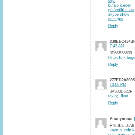
viga
bufalo içecek
görüntülü show
skype show
cam şov
Reply
230EEC434BH
7:43 AM
9D86B33839
tiktok türk beğe
Reply
277ED2A869
10:08 PM
8A980E622F
takipçi fiyat
Reply
Anonymous
F75BBEE8A9
kayıt ol coin 
coin madenciliğ