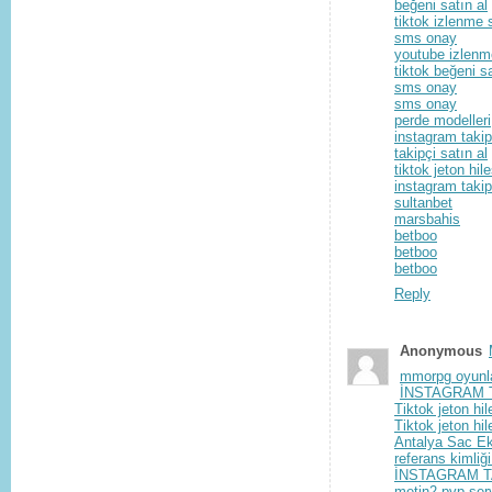
beğeni satın al
tiktok izlenme 
sms onay
youtube izlenme
tiktok beğeni sa
sms onay
sms onay
perde modelleri
instagram takip
takipçi satın al
tiktok jeton hile
instagram takip
sultanbet
marsbahis
betboo
betboo
betboo
Reply
Anonymous
mmorpg oyunl
İNSTAGRAM T
Tiktok jeton hil
Tiktok jeton hil
Antalya Sac Ek
referans kimliği
İNSTAGRAM T
metin2 pvp serv