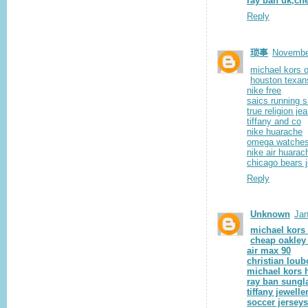
ray ban uk,ch
Reply
琐事
November
michael kors o
houston texan
nike free
saics running 
true religion je
tiffany and co
nike huarache
omega watche
nike air huarac
chicago bears 
Reply
Unknown
Jan
michael kors 
cheap oakley
air max 90
christian lou
michael kors
ray ban sungl
tiffany jewelle
soccer jerseys