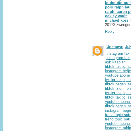
louboutin outl
polo ralph lau
ralph lauren p
oakley vault
michael kors
20173.8wengd
Reply
Unknown
Jul
instagram taki
instagram taki
aşk kitapları
tiktok takipçi s
instagram beğen
youtube abone 
twitter takipçi s
tiktok beğeni sa
tiktok izlenme 
twitter takipçi s
tiktok takipçi s
youtube abone 
tiktok beğeni sa
instagram beğen
trend topic satı
trend topic satı
youtube abone 
instagram takip