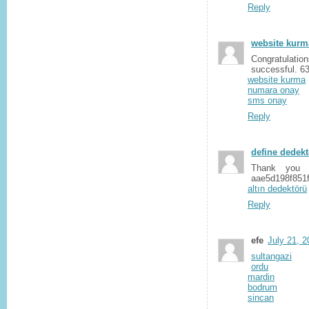
Reply
website kurm
Congratulati
successful. 
website kurma
numara onay
sms onay
Reply
define dedek
Thank you f
aae5d198f851
altın dedektörü
Reply
efe
July 21, 
sultangazi
ordu
mardin
bodrum
sincan