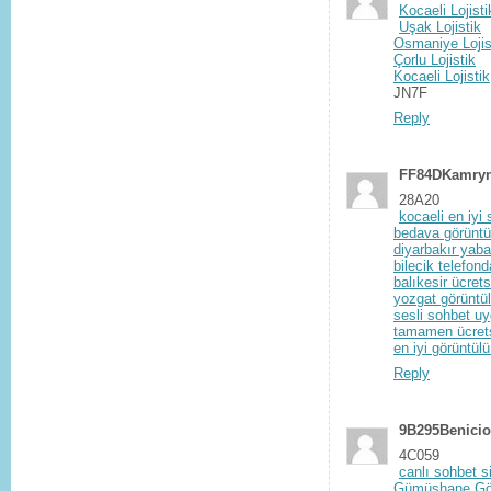
Kocaeli Lojisti
Uşak Lojistik
Osmaniye Lojis
Çorlu Lojistik
Kocaeli Lojistik
JN7F
Reply
FF84DKamryn
28A20
kocaeli en iyi
bedava görüntü
diyarbakır yaba
bilecik telefond
balıkesir ücret
yozgat görüntül
sesli sohbet uy
tamamen ücretsi
en iyi görüntül
Reply
9B295Benici
4C059
canlı sohbet si
Gümüşhane Gör