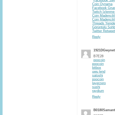
Facebook Sayf
Coin Oynama
Facebook Grup 
Twitch İzlenme
Coin Madenciliği
Coin Madenciliğ
Threads Yenide
Görüntülü Sohb
Twitter Retweet
Reply
1921DGwynet
B7E28
poocoin
poocoin
bitbox
uwu lend
satoshi
poocoin
layerzero
sushi
raydium
Reply
B0180Saman