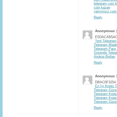
telegram coin
coin kazan
yatırımsız coi
Reply
Anonymous
E5DACAB5A
Yeni Telegram 
Telegram Maden
Telegram Para
Güvenilir Tele
Airdrop Botları
Reply
Anonymous
DBAC0F3254
En İyi Kripto 
Telegram Güveni
Telegram Kript
Telegram Kript
Telegram Güven
Reply