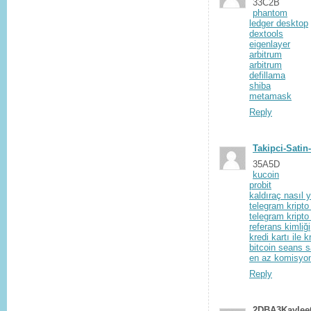
33C2B
phantom
ledger desktop
dextools
eigenlayer
arbitrum
arbitrum
defillama
shiba
metamask
Reply
Takipci-Satin-a
35A5D
kucoin
probit
kaldıraç nasıl y
telegram kripto
telegram kripto
referans kimliği
kredi kartı ile 
bitcoin seans s
en az komisyon
Reply
2DBA3Kayle