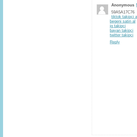
Anonymous
59A5A17C76
tiktok takipçi a
begeni satin al
ig takipçi
bayan takipçi
twitter takipçi
Reply