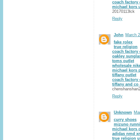
coach factory 
michael kors 
20170113lck
Reply
John
March 2
fake rolex
true religion
coach factory 
oakley sungla
toms outlet
wholesale nik
michael kors 
tiffany outlet
coach factory 
tiffany and co 
chenshanshan
Reply
Unknown
Mar
curry shoes
mizuno runn
michael kors o
adidas nmd x
true religion 